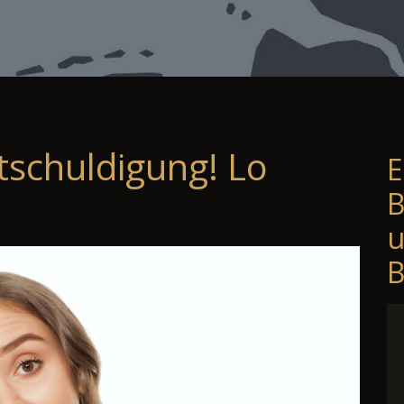
tschuldigung! Lo
E
B
B