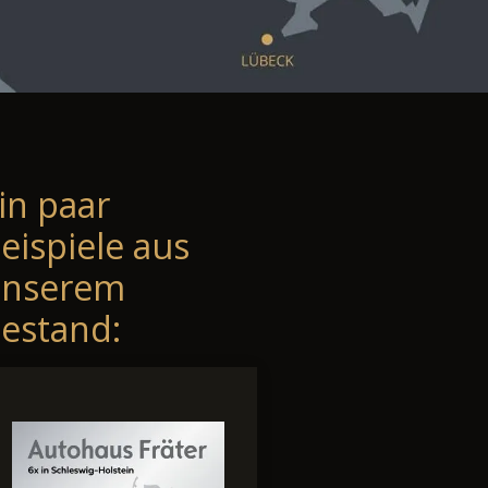
in paar
eispiele aus
unserem
estand: