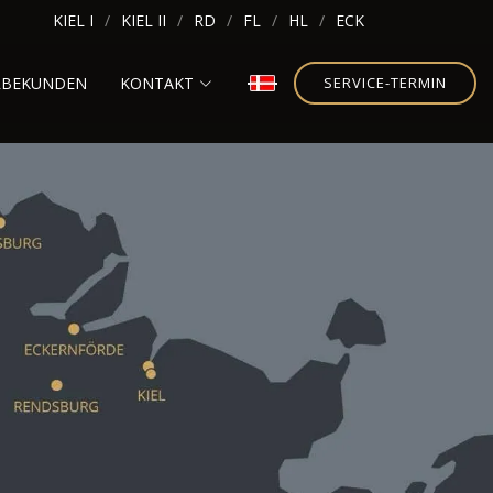
KIEL I
KIEL II
RD
FL
HL
ECK
RBEKUNDEN
KONTAKT
SERVICE-TERMIN