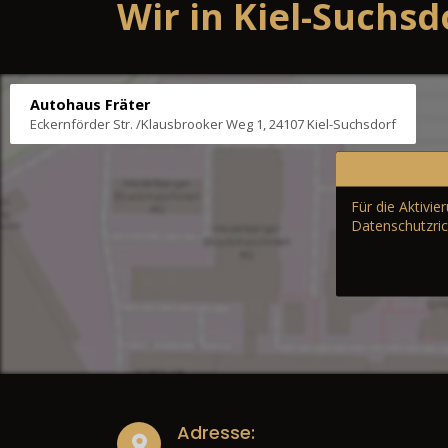
Wir in Kiel-Suchsd
Autohaus Fräter
Eckernförder Str. /Klausbrooker Weg 1, 24107 Kiel-Suchsdorf
Für die Aktivi
Datenschutzric
Adresse: