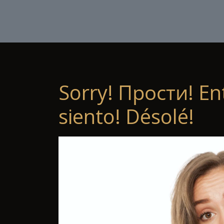
Sorry! Прости! En
siento! Désolé!