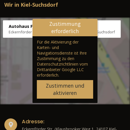
Wir in Kiel-Suchsdorf
Zustimmung
Autohaus Fräter
erforderlich
Eckernförder Str. /Klausbrooker Weg 1, 24107 Kiel-Suchsdorf
Für die Aktivierung der
Karten- und
Navigationsdienste ist Ihre
Zustimmung zu den
Datenschutzrichtlinien vom
Drittanbieter Google LLC
erforderlich.
Zustimmen und
aktivieren
Adresse:
Eckernförder Str. /Klausbrooker Weg 1, 24107 Kiel-