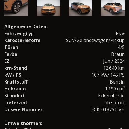
Allgemeine Daten:
Fahrzeugtyp
Pkw
Karosserieform
SUV/Geländewagen/Pickup
Türen
4/5
Farbe
Braun
EZ
Jun / 2024
km-Stand
12.640 km
kW / PS
107 kW/ 145 PS
Kraftstoff
Benzin
Hubraum
1.199 cm³
Standort
Eckernförde
Lieferzeit
ab sofort
Unsere Nummer
ECK-018751-VB
Umweltnormen: