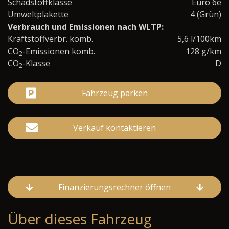
Schadstoffklasse
Euro 6e
Umweltplakette
4 (Grün)
Verbrauch und Emissionen nach WLTP:
Kraftstoffverbr. komb.
5,6 l/100km
CO
-Emissionen komb.
128 g/km
2
CO
-Klasse
D
2
Fahrzeug parken
Verkauf kontaktieren
Finanzierungsrechner öffnen
Über dieses Fahrzeug