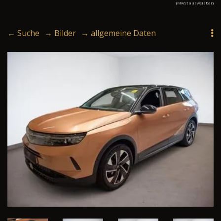
(MwSt ausweisbar)
← Suche
→ Bilder
→ allgemeine Daten