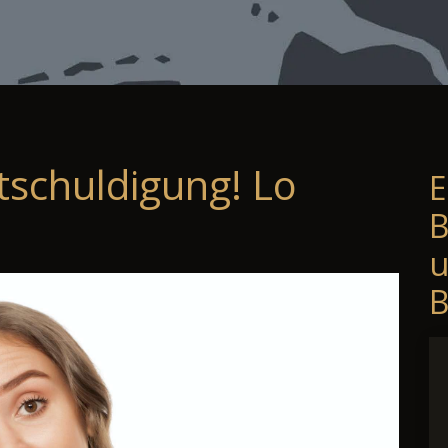
tschuldigung! Lo
E
B
B