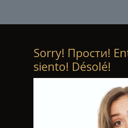
Sorry! Прости! En
siento! Désolé!