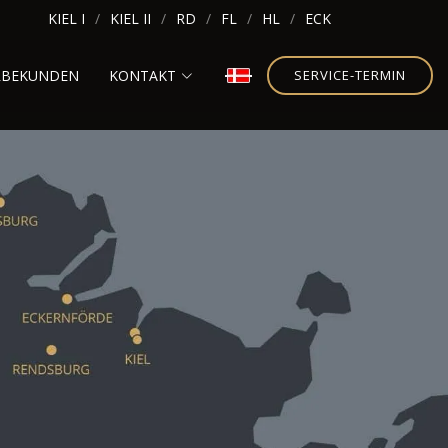
KIEL I
KIEL II
RD
FL
HL
ECK
RBEKUNDEN
KONTAKT
SERVICE-TERMIN