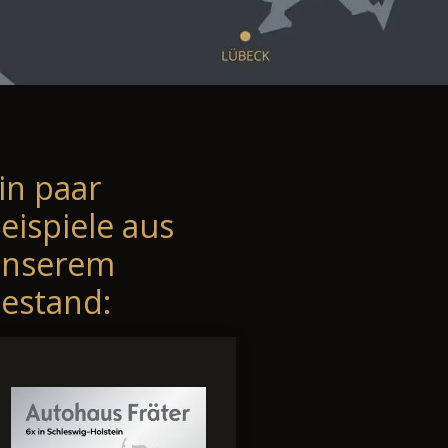
in paar
eispiele aus
unserem
estand: