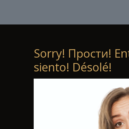
Sorry! Прости! En
siento! Désolé!