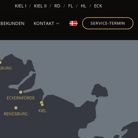
KIEL I
KIEL II
RD
FL
HL
ECK
RBEKUNDEN
KONTAKT
SERVICE-TERMIN