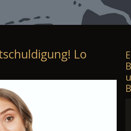
tschuldigung! Lo
E
B
B