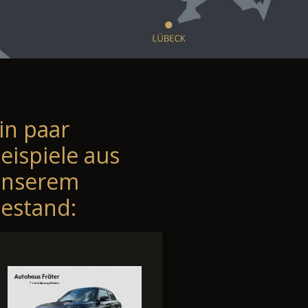
in paar
eispiele aus
unserem
estand: