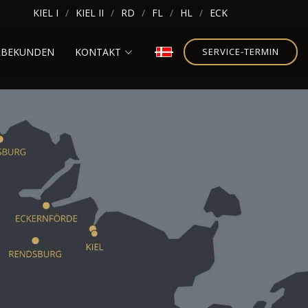
KIEL I
KIEL II
RD
FL
HL
ECK
RBEKUNDEN
KONTAKT
SERVICE-TERMIN