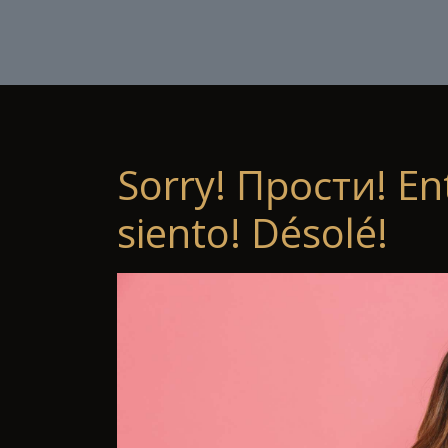
Sorry! Прости! En
siento! Désolé!