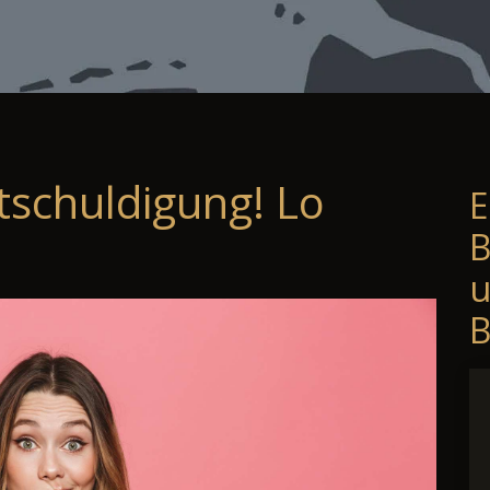
tschuldigung! Lo
E
B
B