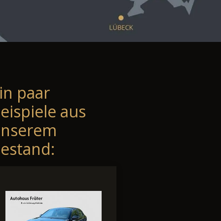
in paar
eispiele aus
unserem
estand: