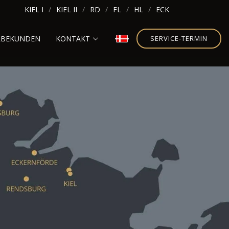
KIEL I
KIEL II
RD
FL
HL
ECK
RBEKUNDEN
KONTAKT
SERVICE-TERMIN