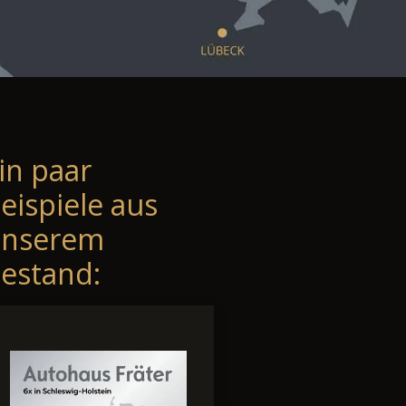
in paar
eispiele aus
unserem
estand: