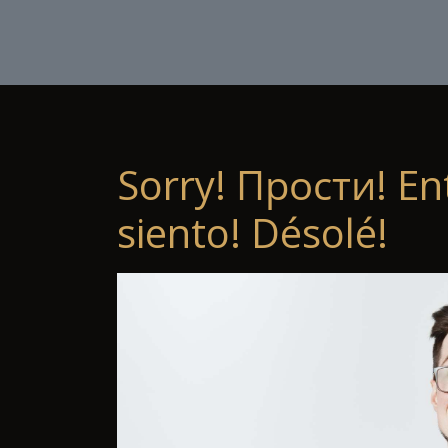
Sorry! Прости! En
siento! Désolé!