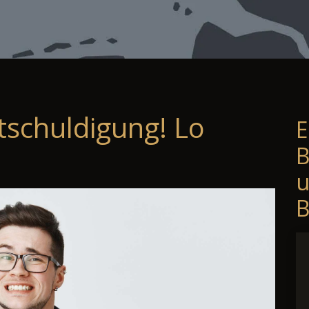
tschuldigung! Lo
E
B
B