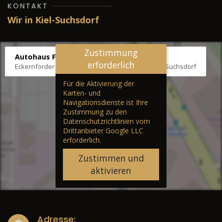
KONTAKT
Wir in Kiel-Suchsdorf
Zustimmung
Autohaus Fräter
erforderlich
Eckernförder Str. /Klausbrooker Weg 1, 24107 Kiel-Suchsdorf
Für die Aktivierung der
Karten- und
Navigationsdienste ist Ihre
Zustimmung zu den
Datenschutzrichtlinien vom
Drittanbieter Google LLC
erforderlich.
Zustimmen und
aktivieren
Adresse: