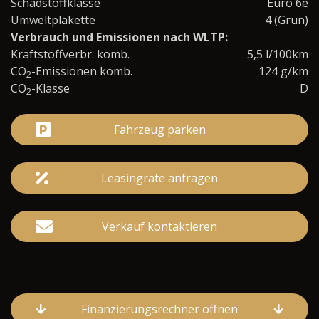
Schadstoffklasse
Euro 6e
Umweltplakette
4 (Grün)
Verbrauch und Emissionen nach WLTP:
Kraftstoffverbr. komb.
5,5 l/100km
CO
-Emissionen komb.
124 g/km
2
CO
-Klasse
D
2
Fahrzeug parken
Leasingrate anfragen
Verkauf kontaktieren
Finanzierungsrechner öffnen