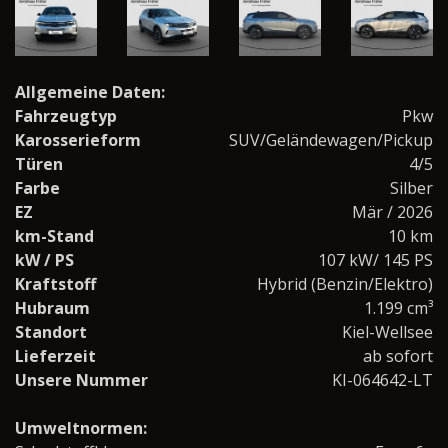
Allgemeine Daten:
Fahrzeugtyp
Pkw
Karosserieform
SUV/Geländewagen/Pickup
Türen
4/5
Farbe
Silber
EZ
Mär / 2026
km-Stand
10 km
kW / PS
107 kW/ 145 PS
Kraftstoff
Hybrid (Benzin/Elektro)
Hubraum
1.199 cm³
Standort
Kiel-Wellsee
Lieferzeit
ab sofort
Unsere Nummer
KI-064642-LT
Umweltnormen: