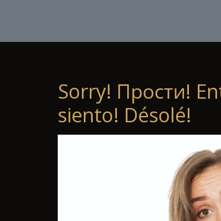
Sorry! Прости! En
siento! Désolé!