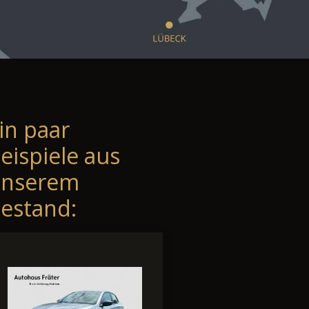
in paar
eispiele aus
unserem
estand: