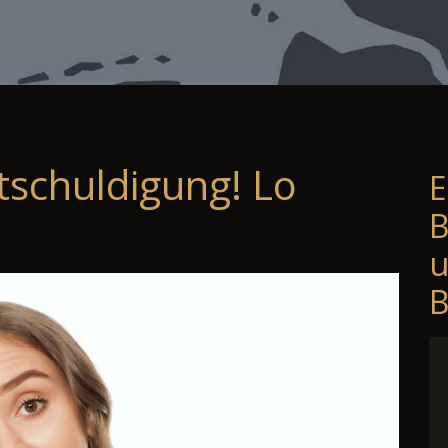
tschuldigung! Lo
E
B
B