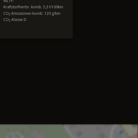
WLTP:
Kraftstoffverbr. komb. 5,3 l/100km
CO
-Emissionen komb. 120 g/km
2
CO
-Klasse D
2