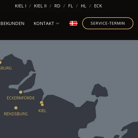
KIEL I
KIEL II
RD
FL
HL
ECK
RBEKUNDEN
KONTAKT
SERVICE-TERMIN