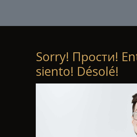
Sorry! Прости! En
siento! Désolé!