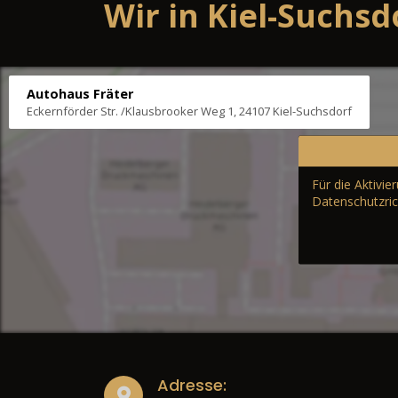
Wir in Kiel-Suchsd
Autohaus Fräter
Eckernförder Str. /Klausbrooker Weg 1, 24107 Kiel-Suchsdorf
Für die Aktivi
Datenschutzric
Adresse: