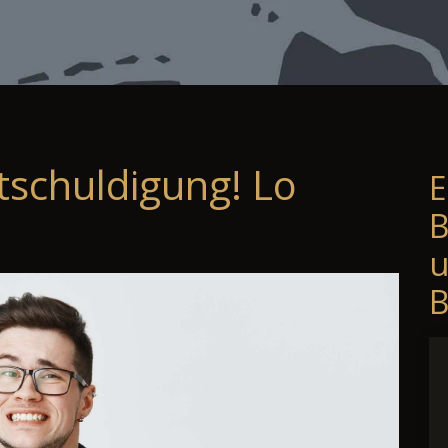
tschuldigung! Lo
E
B
B