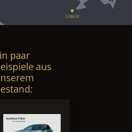
in paar
eispiele aus
unserem
estand: