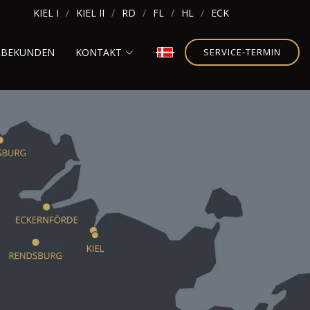
KIEL I
KIEL II
RD
FL
HL
ECK
RBEKUNDEN
KONTAKT
SERVICE-TERMIN