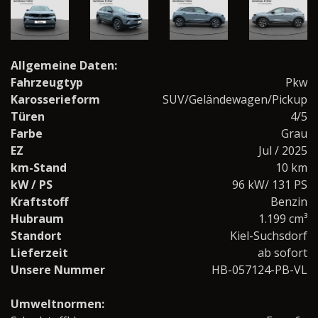
Allgemeine Daten:
Fahrzeugtyp
Pkw
Karosserieform
SUV/Geländewagen/Pickup
Türen
4/5
Farbe
Grau
EZ
Jul / 2025
km-Stand
10 km
kW / PS
96 kW/ 131 PS
Kraftstoff
Benzin
Hubraum
1.199 cm³
Standort
Kiel-Suchsdorf
Lieferzeit
ab sofort
Unsere Nummer
HB-057124-PB-VL
Umweltnormen: