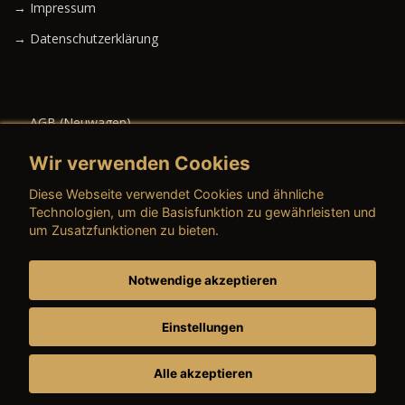
→ Impressum
→ Datenschutzerklärung
→ AGB (Neuwagen)
→ AGB (Gebrauchtwagen)
Wir verwenden Cookies
Diese Webseite verwendet Cookies und ähnliche
Technologien, um die Basisfunktion zu gewährleisten und
um Zusatzfunktionen zu bieten.
→ AGB (Teile & Zubehör)
→ AGB (Dienstleistungen)
Notwendige akzeptieren
→ Preisschild
Einstellungen
Alle akzeptieren