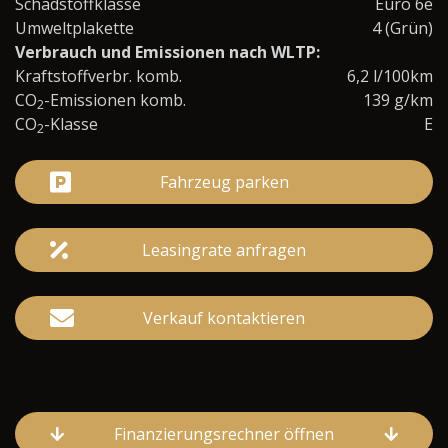
Schadstoffklasse
Euro 6e
Umweltplakette
4 (Grün)
Verbrauch und Emissionen nach WLTP:
Kraftstoffverbr. komb.
6,2 l/100km
CO
-Emissionen komb.
139 g/km
2
CO
-Klasse
E
2
Fahrzeug parken
Leasingrate anfragen
Verkauf kontaktieren
Finanzierungsrechner öffnen