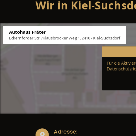
Wir in Kiel-Suchsd
Autohaus Fräter
Eckernförder Str. /Klausbrooker Weg 1, 24107 Kiel-Suchsdorf
Für die Aktivi
Datenschutzric
Adresse: