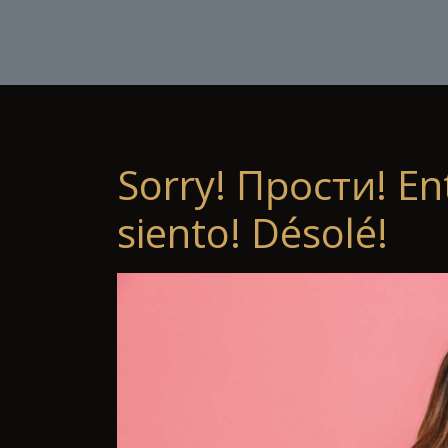
Sorry! Прости! En
siento! Désolé!