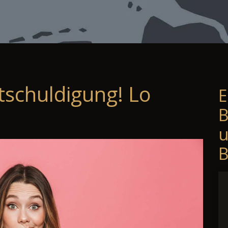
tschuldigung! Lo
E
B
B