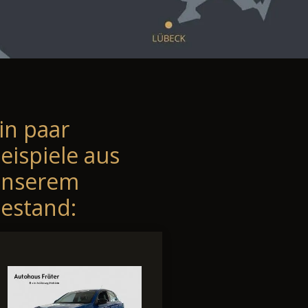
in paar
eispiele aus
unserem
estand: