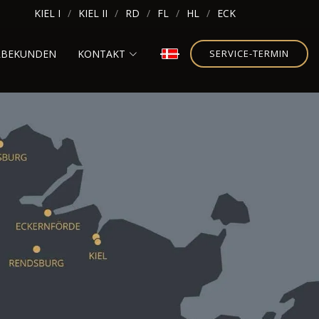
KIEL I
KIEL II
RD
FL
HL
ECK
RBEKUNDEN
KONTAKT
SERVICE-TERMIN