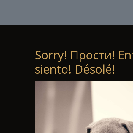
Sorry! Прости! En
siento! Désolé!