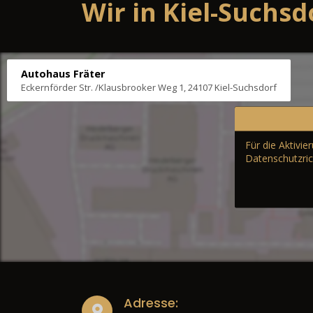
Wir in Kiel-Suchsd
Autohaus Fräter
Eckernförder Str. /Klausbrooker Weg 1, 24107 Kiel-Suchsdorf
Für die Aktivi
Datenschutzric
Adresse: