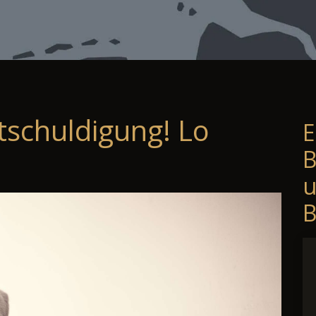
tschuldigung! Lo
E
B
B