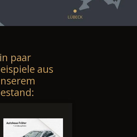
in paar
eispiele aus
unserem
estand: