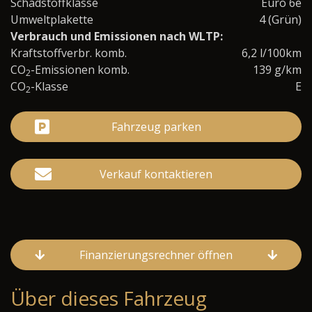
Schadstoffklasse
Euro 6e
Umweltplakette
4 (Grün)
Verbrauch und Emissionen nach WLTP:
Kraftstoffverbr. komb.
6,2 l/100km
CO
-Emissionen komb.
139 g/km
2
CO
-Klasse
E
2
Fahrzeug parken
Verkauf kontaktieren
Finanzierungsrechner öffnen
Über dieses Fahrzeug