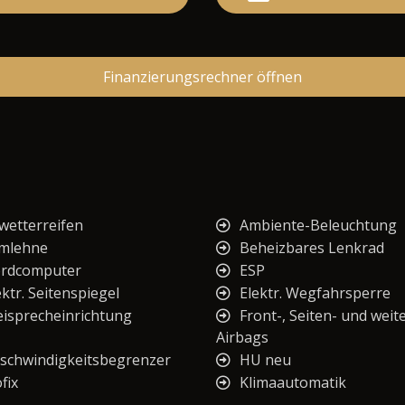
Finanzierungsrechner öffnen
lwetterreifen
Ambiente-Beleuchtung
mlehne
Beheizbares Lenkrad
rdcomputer
ESP
ektr. Seitenspiegel
Elektr. Wegfahrsperre
eisprecheinrichtung
Front-, Seiten- und weit
Airbags
schwindigkeitsbegrenzer
HU neu
fix
Klimaautomatik