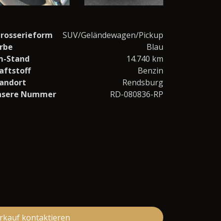
rosserieform
SUV/Geländewagen/Pickup
rbe
Blau
m-Stand
14.740 km
aftstoff
Benzin
andort
Rendsburg
nsere Nummer
RD-080836-RP
rkauf kontaktieren