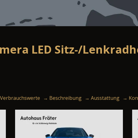
era LED Sitz-/Lenkradhe
Verbrauchswerte
→ Beschreibung
→ Ausstattung
→ Kon