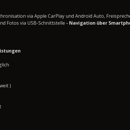
ronisation via Apple CarPlay und Android Auto, Freisprech
und Fotos via USB-Schnittstelle
- Navigation über Smartpho
eistungen
lich
eit )
t