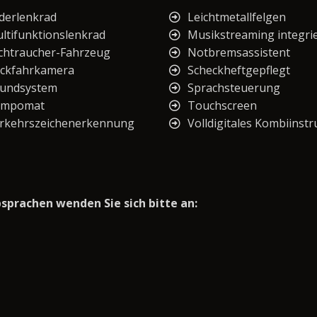
derlenkrad
Leichtmetallfelgen
ltifunktionslenkrad
Musikstreaming integri
chtraucher-Fahrzeug
Notbremsassistent
ckfahrkamera
Scheckheftgepflegt
undsystem
Sprachsteuerung
empomat
Touchscreen
rkehrszeichenerkennung
Volldigitales Kombiinst
prachen wenden Sie sich bitte an: