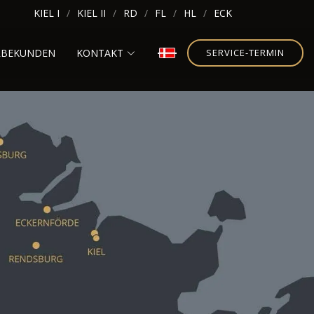
KIEL I
KIEL II
RD
FL
HL
ECK
RBEKUNDEN
KONTAKT
SERVICE-TERMIN