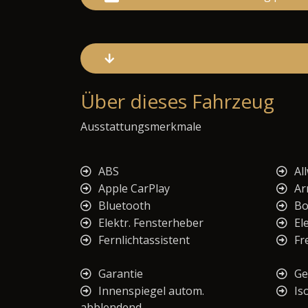
Über dieses Fahrzeug
Ausstattungsmerkmale
ABS
Al
Apple CarPlay
Ar
Bluetooth
Bo
Elektr. Fensterheber
El
Fernlichtassistent
Fr
Garantie
Ge
Innenspiegel autom.
Iso
abblendend