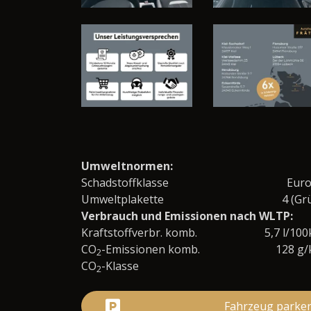
Umweltnormen:
Schadstoffklasse
Eur
Umweltplakette
4 (Gr
Verbrauch und Emissionen nach WLTP:
Kraftstoffverbr. komb.
5,7 l/10
CO
-Emissionen komb.
128 g
2
CO
-Klasse
2
Fahrzeug parke