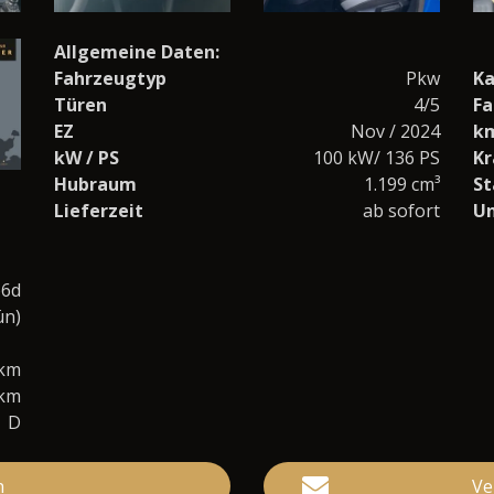
Allgemeine Daten:
Fahrzeugtyp
Pkw
Ka
Türen
4/5
Fa
EZ
Nov / 2024
k
kW / PS
100 kW/ 136 PS
Kr
Hubraum
1.199 cm³
St
Lieferzeit
ab sofort
U
o6d
ün)
0km
/km
D
n
Ve