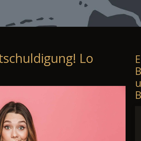
tschuldigung! Lo
E
B
B