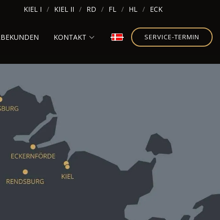
KIEL I
KIEL II
RD
FL
HL
ECK
RBEKUNDEN
KONTAKT
SERVICE-TERMIN