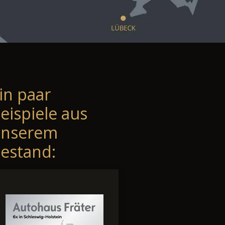
in paar
eispiele aus
unserem
estand: