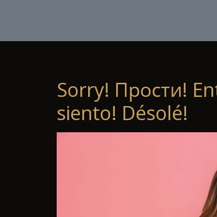
Sorry! Прости! En
siento! Désolé!