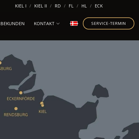
KIEL I
KIEL II
RD
FL
HL
ECK
RBEKUNDEN
KONTAKT
SERVICE-TERMIN