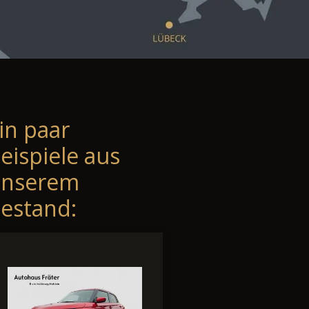
in paar
eispiele aus
unserem
estand: