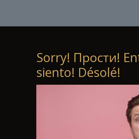
Sorry! Прости! En
siento! Désolé!