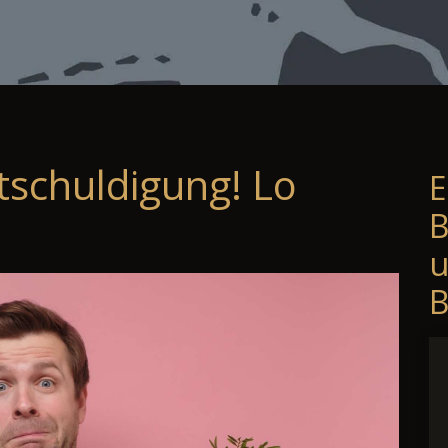
tschuldigung! Lo
E
B
B