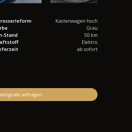
rosserieform
Kastenwagen hoch
rbe
Grau
m-Stand
50 km
aftstoff
Elektro
eferzeit
ab sofort
asingrate anfragen