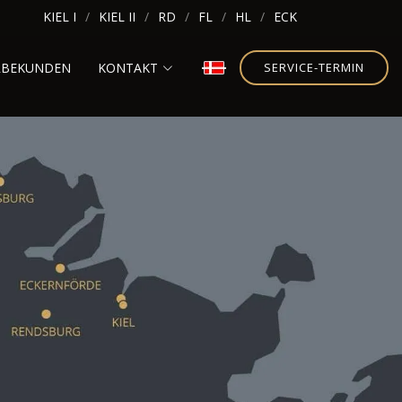
KIEL I
KIEL II
RD
FL
HL
ECK
RBEKUNDEN
KONTAKT
SERVICE-TERMIN