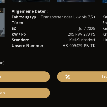
Allgemeine Daten:
Fahrzeugtyp
Transporter oder Lkw bis 7,5 t
Ka
Türen
Fa
EZ
Jul / 2025
k
kW / PS
205 kW/ 279 PS
Kr
Standort
Kiel-Suchsdorf
Li
Unsere Nummer
HB-009429-PB-TK
ün)
n
Le
ren