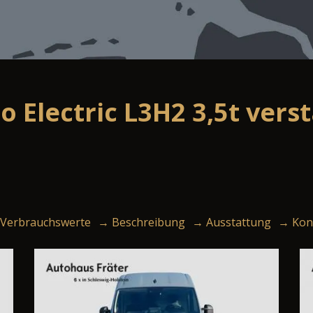
 Electric L3H2 3,5t ver
Verbrauchswerte
→ Beschreibung
→ Ausstattung
→ Kon