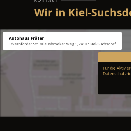
KONTAKT
Wir in Kiel-Suchsd
Autohaus Fräter
Eckernförder Str. /Klausbrooker Weg 1, 24107 Kiel-Suchsdorf
Für die Aktivi
Datenschutzric