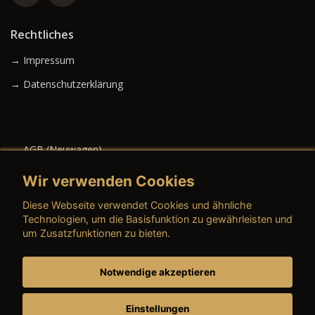
Rechtliches
→ Impressum
→ Datenschutzerklärung
→ AGB (Neuwagen)
→ AGB (Gebrauchtwagen)
Wir verwenden Cookies
Diese Webseite verwendet Cookies und ähnliche
Technologien, um die Basisfunktion zu gewährleisten und
um Zusatzfunktionen zu bieten.
→ AGB (Teile & Zubehör)
→ AGB (Dienstleistungen)
Notwendige akzeptieren
→ Preisschild
Einstellungen