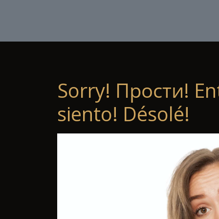
Sorry! Прости! En
siento! Désolé!