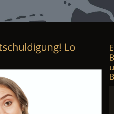
tschuldigung! Lo
E
B
B