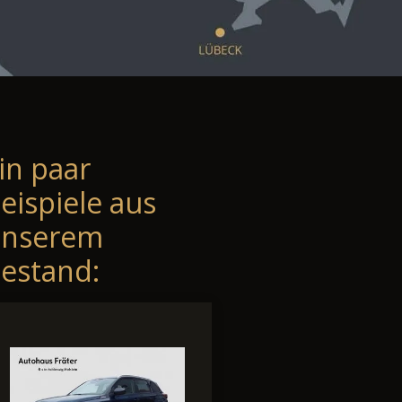
in paar
eispiele aus
unserem
estand: