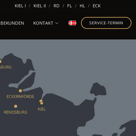
KIEL I
KIEL II
RD
FL
HL
ECK
RBEKUNDEN
KONTAKT
SERVICE-TERMIN