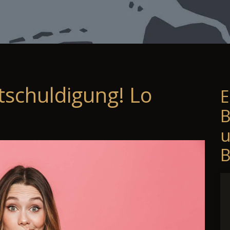
tschuldigung! Lo
E
B
B