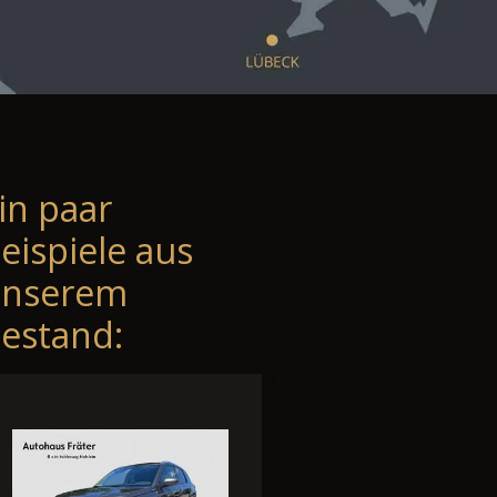
in paar
eispiele aus
unserem
estand: