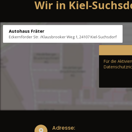
Wir in Kiel-Suchsd
Autohaus Fräter
Eckernförder Str. /Klausbrooker Weg 1, 24107 Kiel-Suchsdorf
Für die Aktivi
Datenschutzric
Adresse: