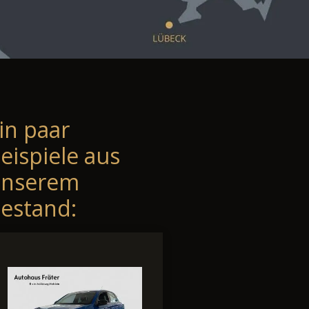
in paar
eispiele aus
unserem
estand: