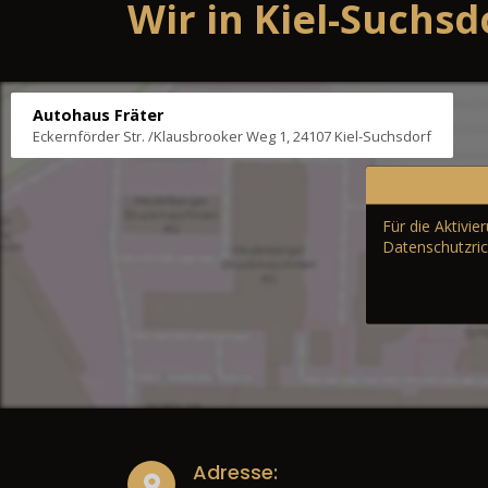
Wir in Kiel-Suchsd
Autohaus Fräter
Eckernförder Str. /Klausbrooker Weg 1, 24107 Kiel-Suchsdorf
Für die Aktivi
Datenschutzric
Adresse: