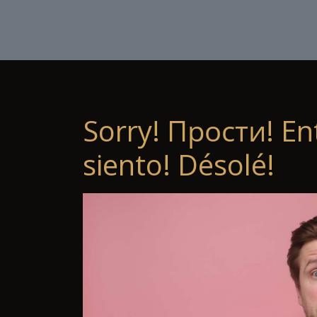
Sorry! Прости! En
siento! Désolé!