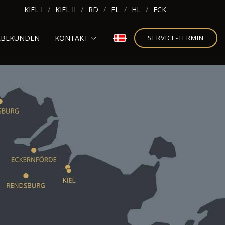
KIEL I
KIEL II
RD
FL
HL
ECK
RBEKUNDEN
KONTAKT
SERVICE-TERMIN