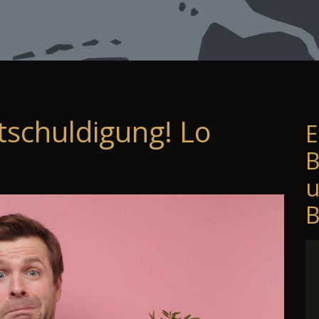
tschuldigung! Lo
E
B
B