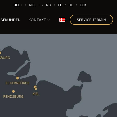
KIEL I
KIEL II
RD
FL
HL
ECK
RBEKUNDEN
KONTAKT
SERVICE-TERMIN