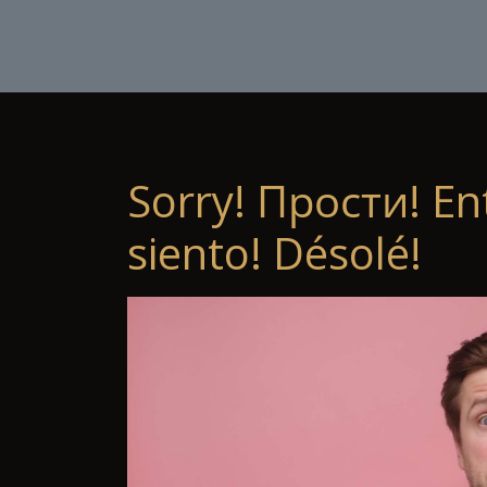
Sorry! Прости! En
siento! Désolé!