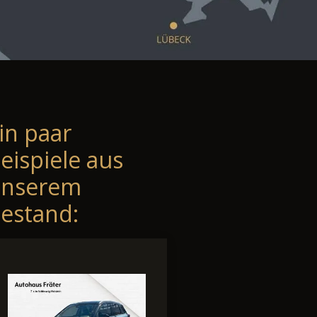
in paar
eispiele aus
unserem
estand: