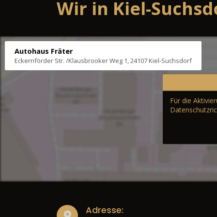
Wir in Kiel-Suchsd
Autohaus Fräter
Eckernförder Str. /Klausbrooker Weg 1, 24107 Kiel-Suchsdorf
Für die Aktivi
Datenschutzric
Adresse: