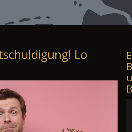
tschuldigung! Lo
E
B
B