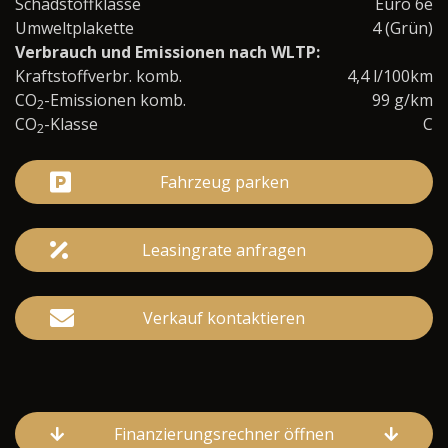
Schadstoffklasse
Euro 6e
Umweltplakette
4 (Grün)
Verbrauch und Emissionen nach WLTP:
Kraftstoffverbr. komb.
4,4 l/100km
CO
-Emissionen komb.
99 g/km
2
CO
-Klasse
C
2
Fahrzeug parken
Leasingrate anfragen
Verkauf kontaktieren
Finanzierungsrechner öffnen