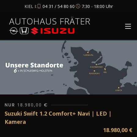
KIEL I:
04 31 / 54 80 60
7:30 - 18:00 Uhr
AUTOHAUS FRÄTER
NUR
18.980,00
€
Suzuki Swift 1.2 Comfort+ Navi | LED |
Kamera
18.980,00
€