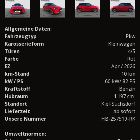
Allgemeine Daten:
Fahrzeugtyp
Pkw
Karosserieform
Kleinwagen
Türen
4/5
Farbe
Rot
EZ
Apr / 2026
km-Stand
10 km
kW / PS
60 kW/ 82 PS
Kraftstoff
Benzin
Hubraum
1.197 cm³
Standort
Kiel-Suchsdorf
Lieferzeit
ab sofort
Unsere Nummer
HB-257519-RK
Umweltnormen: