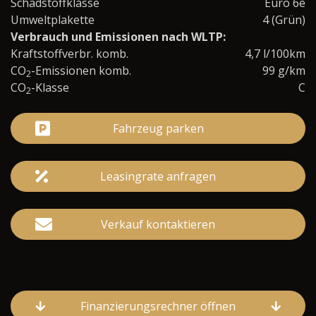
Schadstoffklasse
Euro 6e
Umweltplakette
4 (Grün)
Verbrauch und Emissionen nach WLTP:
Kraftstoffverbr. komb.
4,7 l/100km
CO
-Emissionen komb.
99 g/km
2
CO
-Klasse
C
2
Fahrzeug parken
Leasingrate anfragen
Verkauf kontaktieren
Finanzierungsrechner öffnen