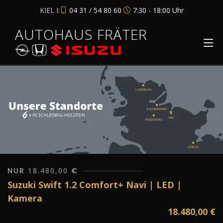
KIEL I:
04 31 / 54 80 60
7:30 - 18:00 Uhr
AUTOHAUS FRÄTER
NUR
18.480,00
€
Suzuki Swift 1.2 Comfort+ Navi | LED |
Kamera
18.480,00
€