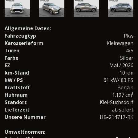
Allgemeine Daten:
Fahrzeugtyp
Pkw
Karosserieform
Kleinwagen
Türen
4/5
Farbe
Silber
EZ
Mai / 2026
km-Stand
10 km
kW / PS
61 kW/ 83 PS
Kraftstoff
Benzin
Hubraum
1.197 cm³
Standort
Kiel-Suchsdorf
Lieferzeit
ab sofort
Unsere Nummer
HB-214717-RK
Umweltnormen: