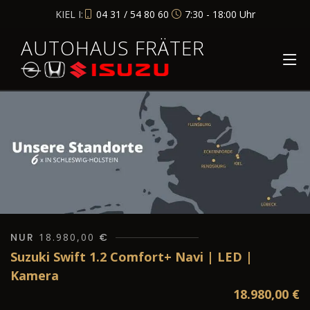
KIEL I:
04 31 / 54 80 60
7:30 - 18:00 Uhr
AUTOHAUS FRÄTER
NUR
18.980,00
€
Suzuki Swift 1.2 Comfort+ Navi | LED |
Kamera
18.980,00
€