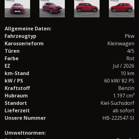
Allgemeine Daten:
Fahrzeugtyp
Pkw
Karosserieform
Kleinwagen
Türen
4/5
Farbe
Rot
EZ
Jul / 2026
km-Stand
10 km
kW / PS
60 kW/ 82 PS
Kraftstoff
Benzin
Hubraum
1.197 cm³
Standort
Kiel-Suchsdorf
Lieferzeit
ab sofort
Unsere Nummer
HB-222547-SI
Umweltnormen: