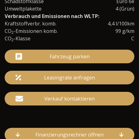
Schadstoffklasse
Euro 6e
Umweltplakette
4 (Grün)
Verbrauch und Emissionen nach WLTP:
Kraftstoffverbr. komb.
4,4 l/100km
CO
-Emissionen komb.
99 g/km
2
CO
-Klasse
C
2
Fahrzeug parken
Leasingrate anfragen
Verkauf kontaktieren
Finanzierungsrechner öffnen