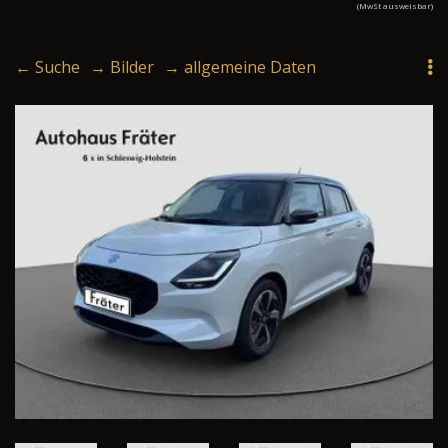
(MwSt ausweisbar)
← Suche
→ Bilder
→ allgemeine Daten