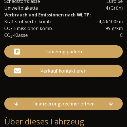
Schadstoffklasse
Euro 6e
Umweltplakette
4 (Grün)
Verbrauch und Emissionen nach WLTP:
Kraftstoffverbr. komb.
4,4 l/100km
CO
-Emissionen komb.
99 g/km
2
CO
-Klasse
C
2
Fahrzeug parken
Verkauf kontaktieren
Finanzierungsrechner öffnen
Über dieses Fahrzeug