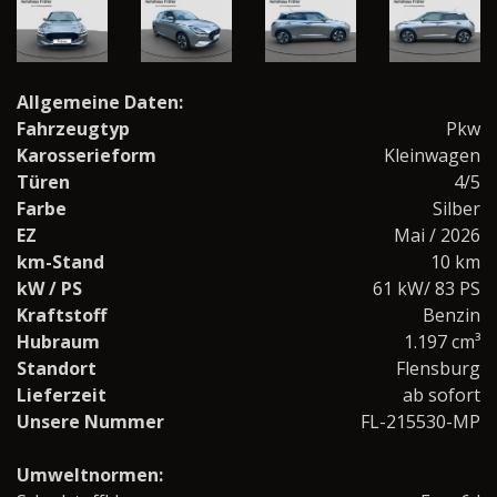
Allgemeine Daten:
Fahrzeugtyp
Pkw
Karosserieform
Kleinwagen
Türen
4/5
Farbe
Silber
EZ
Mai / 2026
km-Stand
10 km
kW / PS
61 kW/ 83 PS
Kraftstoff
Benzin
Hubraum
1.197 cm³
Standort
Flensburg
Lieferzeit
ab sofort
Unsere Nummer
FL-215530-MP
Umweltnormen: