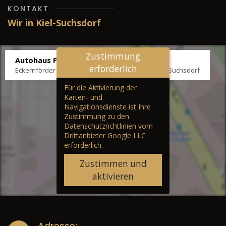
KONTAKT
Wir in Kiel-Suchsdorf
Zustimmung
Autohaus Fräter
erforderlich
Eckernförder Str. /Klausbrooker Weg 1, 24107 Kiel-Suchsdorf
Für die Aktivierung der
Karten- und
Navigationsdienste ist Ihre
Zustimmung zu den
Datenschutzrichtlinien vom
Drittanbieter Google LLC
erforderlich.
Zustimmen und
aktivieren
Adresse: