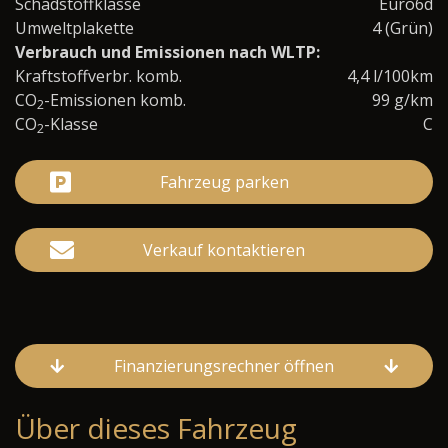
Schadstoffklasse
Euro6d
Umweltplakette
4 (Grün)
Verbrauch und Emissionen nach WLTP:
Kraftstoffverbr. komb.
4,4 l/100km
CO
-Emissionen komb.
99 g/km
2
CO
-Klasse
C
2
Fahrzeug parken
Verkauf kontaktieren
Finanzierungsrechner öffnen
Über dieses Fahrzeug