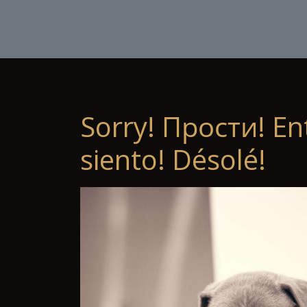
Sorry! Прости! En
siento! Désolé!