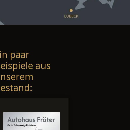
in paar
eispiele aus
unserem
estand: