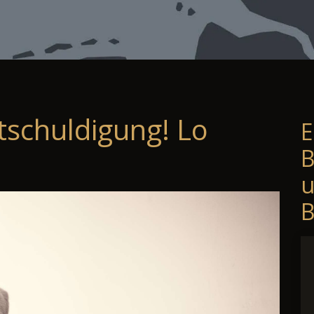
tschuldigung! Lo
E
B
B