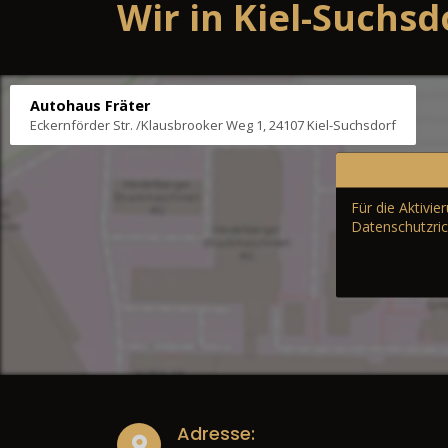
Wir in Kiel-Suchsd
Autohaus Fräter
Eckernförder Str. /Klausbrooker Weg 1, 24107 Kiel-Suchsdorf
Für die Aktivi
Datenschutzric
Adresse: