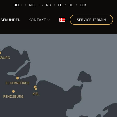
KIEL I
KIEL II
RD
FL
HL
ECK
RBEKUNDEN
KONTAKT
SERVICE-TERMIN