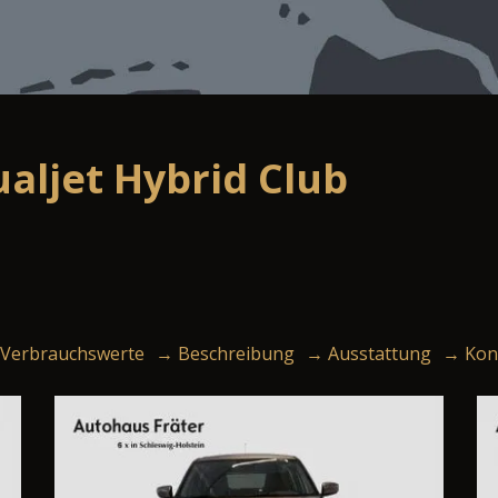
ualjet Hybrid Club
Verbrauchswerte
→ Beschreibung
→ Ausstattung
→ Kon