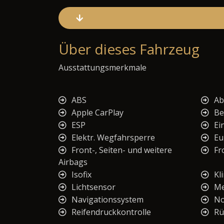
Über dieses Fahrzeug
Ausstattungsmerkmale
ABS
Ab
Apple CarPlay
Be
ESP
Ei
Elektr. Wegfahrsperre
Eu
Front-, Seiten- und weitere
Fr
Airbags
Isofix
Kl
Lichtsensor
Me
Navigationssystem
No
Reifendruckkontrolle
Rü