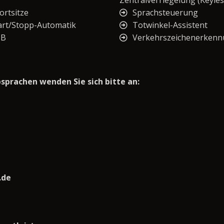
Zentralverriegelung (Keyles
ortsitze
Sprachsteuerung
art/Stopp-Automatik
Totwinkel-Assistent
SB
Verkehrszeichenerken
prachen wenden Sie sich bitte an:
.de