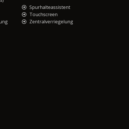
s)
Spurhalteassistent
Touchscreen
nung
Zentralverriegelung