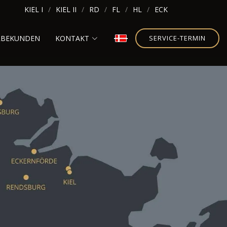
KIEL I
KIEL II
RD
FL
HL
ECK
RBEKUNDEN
KONTAKT
SERVICE-TERMIN