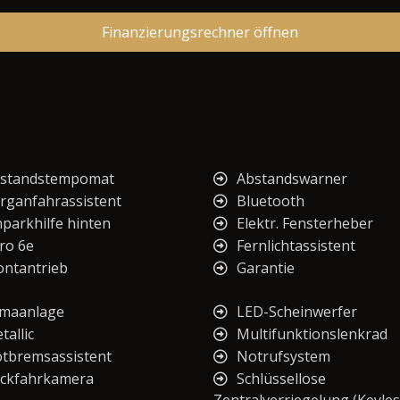
Finanzierungsrechner öffnen
standstempomat
Abstandswarner
rganfahrassistent
Bluetooth
nparkhilfe hinten
Elektr. Fensterheber
ro 6e
Fernlichtassistent
ontantrieb
Garantie
imaanlage
LED-Scheinwerfer
tallic
Multifunktionslenkrad
tbremsassistent
Notrufsystem
ckfahrkamera
Schlüssellose