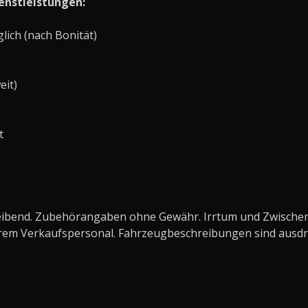
enstleistungen:
ich (nach Bonität)
eit)
t
bleibend. Zubehörangaben ohne Gewähr. Irrtum und Zwisch
rem Verkaufspersonal. Fahrzeugbeschreibungen sind ausdrü