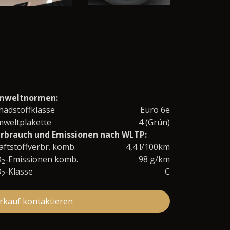
mweltnormen:
hadstoffklasse
Euro 6e
weltplakette
4 (Grün)
rbrauch und Emissionen nach WLTP:
aftstoffverbr. komb.
4,4 l/100km
O
-Emissionen komb.
98 g/km
2
O
-Klasse
C
2
rkauf kontaktieren