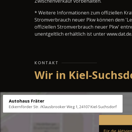
Zwischenverkauf vorbehalten.
* Weitere Informationen zum offiziellen Kra
Stromverbrauch neuer Pkw können dem 'Leitfa
offiziellen Stromverbrauch neuer Pkw' ent
unentgeltlich erhältlich ist unter www.dat.de
KONTAKT
Wir in Kiel-Suchsd
Autohaus Fräter
Eckernförder Str. /Klausbrooker Weg 1, 24107 Kiel-Suchsdorf
Für die Aktivi