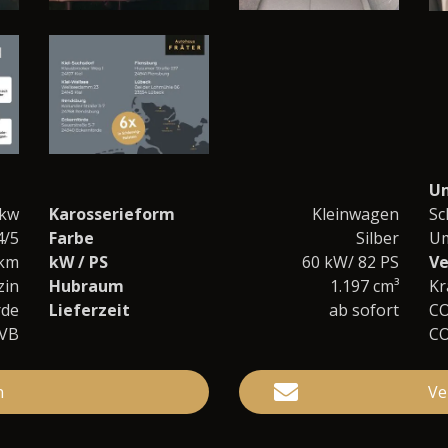
U
kw
Karosserieform
Kleinwagen
Sc
4/5
Farbe
Silber
Um
 km
kW / PS
60 kW/ 82 PS
Ve
zin
Hubraum
1.197 cm³
Kr
rde
Lieferzeit
ab sofort
C
-VB
C
n
Ve