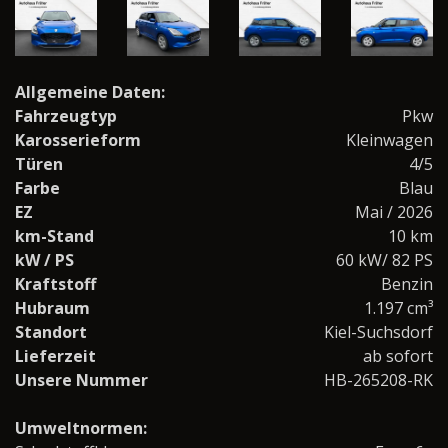
Allgemeine Daten:
Fahrzeugtyp
Pkw
Karosserieform
Kleinwagen
Türen
4/5
Farbe
Blau
EZ
Mai / 2026
km-Stand
10 km
kW / PS
60 kW/ 82 PS
Kraftstoff
Benzin
Hubraum
1.197 cm³
Standort
Kiel-Suchsdorf
Lieferzeit
ab sofort
Unsere Nummer
HB-265208-RK
Umweltnormen: