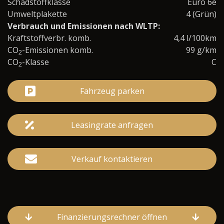
Schadstoffklasse
Euro 6e
Umweltplakette
4 (Grün)
Verbrauch und Emissionen nach WLTP:
Kraftstoffverbr. komb.
4,4 l/100km
CO
-Emissionen komb.
99 g/km
2
CO
-Klasse
C
2
Fahrzeug parken
Leasingrate anfragen
Verkauf kontaktieren
Finanzierungsrechner öffnen