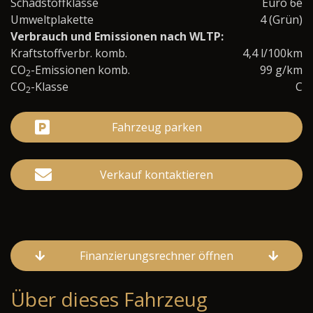
Schadstoffklasse
Euro 6e
Umweltplakette
4 (Grün)
Verbrauch und Emissionen nach WLTP:
Kraftstoffverbr. komb.
4,4 l/100km
CO
-Emissionen komb.
99 g/km
2
CO
-Klasse
C
2
Fahrzeug parken
Verkauf kontaktieren
Finanzierungsrechner öffnen
Über dieses Fahrzeug