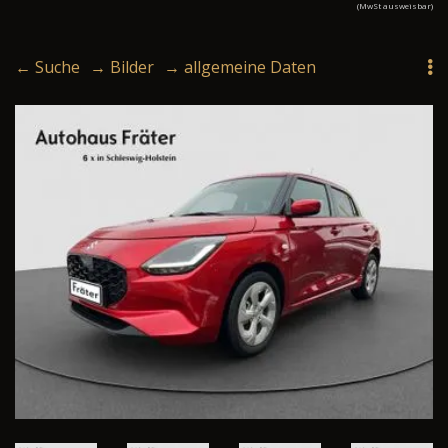
(MwSt ausweisbar)
← Suche
→ Bilder
→ allgemeine Daten