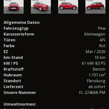
Allgemeine Daten:
Fahrzeugtyp
Pkw
Karosserieform
Kleinwagen
Türen
4/5
Farbe
Rot
EZ
Mär / 2026
km-Stand
10 km
kW / PS
61 kW/ 83 PS
Kraftstoff
Benzin
Hubraum
1.197 cm³
Standort
Flensburg
Lieferzeit
ab sofort
Unsere Nummer
FL-224668-PM
Umweltnormen: