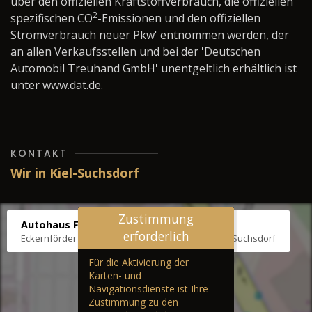
über den offiziellen Kraftstoffverbrauch, die offiziellen
2
spezifischen CO
-Emissionen und den offiziellen
Stromverbrauch neuer Pkw' entnommen werden, der
an allen Verkaufsstellen und bei der 'Deutschen
Automobil Treuhand GmbH' unentgeltlich erhältlich ist
unter www.dat.de.
KONTAKT
Wir in Kiel-Suchsdorf
Zustimmung
Autohaus Fräter
erforderlich
Eckernförder Str. /Klausbrooker Weg 1, 24107 Kiel-Suchsdorf
Für die Aktivierung der
Karten- und
Navigationsdienste ist Ihre
Zustimmung zu den