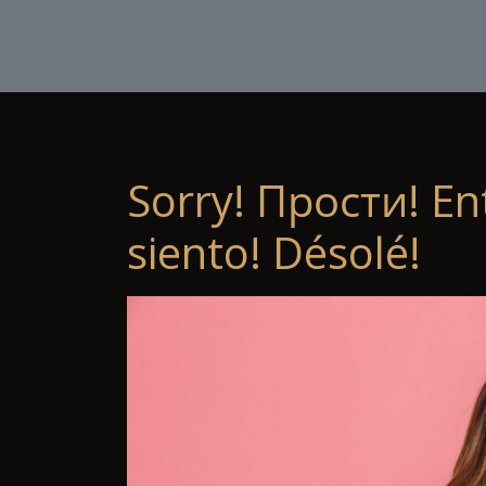
Sorry! Прости! En
siento! Désolé!