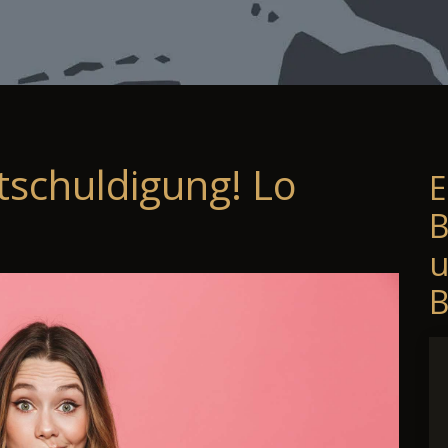
tschuldigung! Lo
E
B
B