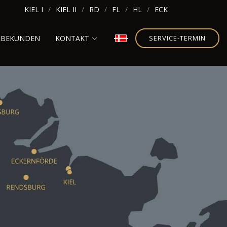
KIEL I
KIEL II
RD
FL
HL
ECK
RBEKUNDEN
KONTAKT
SERVICE-TERMIN