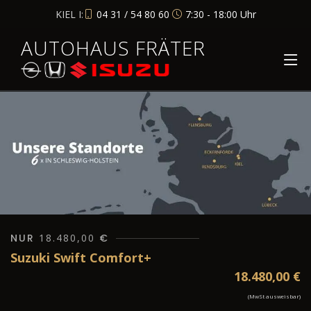
KIEL I:
04 31 / 54 80 60
7:30 - 18:00 Uhr
AUTOHAUS FRÄTER
NUR
18.480,00
€
Suzuki Swift Comfort+
18.480,00
€
(MwSt ausweisbar)