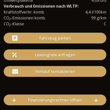
Umweltplakette
4 (Grün)
Verbrauch und Emissionen nach WLTP:
Kraftstoffverbr. komb.
4,4 l/100km
CO
-Emissionen komb.
99 g/km
2
CO
-Klasse
C
2
Fahrzeug parken
Leasingrate anfragen
Verkauf kontaktieren
Finanzierungsrechner öffnen