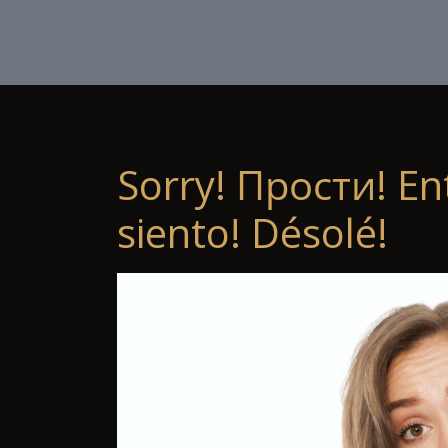
Sorry! Прости! En
siento! Désolé!