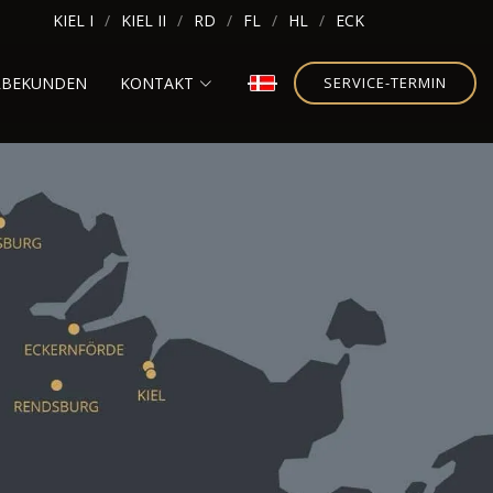
KIEL I
KIEL II
RD
FL
HL
ECK
RBEKUNDEN
KONTAKT
SERVICE-TERMIN