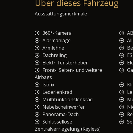
Über dieses Fahrzeug
Ausstattungsmerkmale
360°-Kamera
AB
Alarmanlage
Al
Armlehne
Be
Dachreling
ES
Elektr. Fensterheber
El
Front-, Seiten- und weitere
Ga
Airbags
Isofix
Kl
Lederlenkrad
Le
Multifunktionslenkrad
Mu
Nebelscheinwerfer
Ni
Panorama-Dach
Re
Schlüssellose
Se
Zentralverriegelung (Keyless)