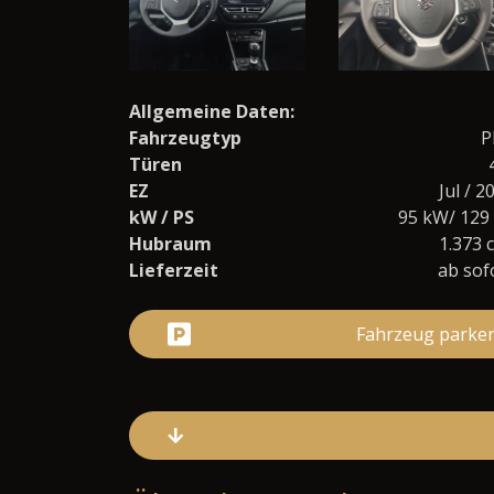
Allgemeine Daten:
Fahrzeugtyp
P
Türen
EZ
Jul / 2
kW / PS
95 kW/ 129
Hubraum
1.373 
Lieferzeit
ab sof
Fahrzeug parke