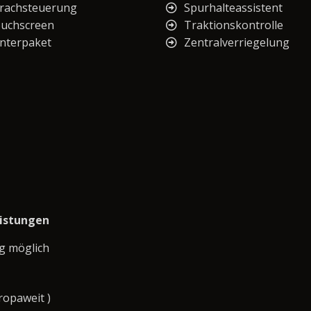
rachsteuerung
Spurhalteassistent
uchscreen
Traktionskontrolle
nterpaket
Zentralverriegelung
eistungen
g möglich
ropaweit )