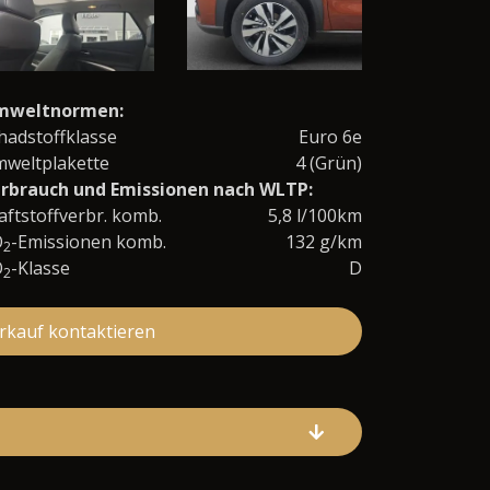
mweltnormen:
hadstoffklasse
Euro 6e
weltplakette
4 (Grün)
rbrauch und Emissionen nach WLTP:
aftstoffverbr. komb.
5,8 l/100km
O
-Emissionen komb.
132 g/km
2
O
-Klasse
D
2
rkauf kontaktieren