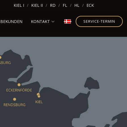
KIEL I
KIEL II
RD
FL
HL
ECK
RBEKUNDEN
KONTAKT
SERVICE-TERMIN