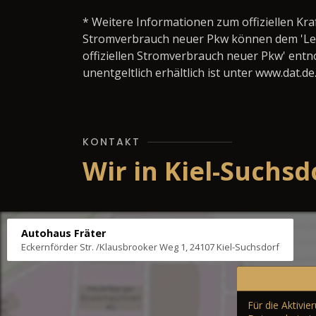
* Weitere Informationen zum offiziellen Kra
Stromverbrauch neuer Pkw können dem 'Leitfa
offiziellen Stromverbrauch neuer Pkw' ent
unentgeltlich erhältlich ist unter www.dat.de
KONTAKT
Wir in Kiel-Suchsd
Autohaus Fräter
Eckernförder Str. /Klausbrooker Weg 1, 24107 Kiel-Suchsdorf
Für die Aktivi