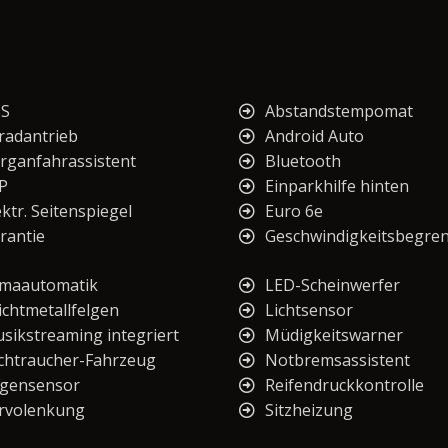
S
Abstandstempomat
lradantrieb
Android Auto
rganfahrassistent
Bluetooth
P
Einparkhilfe hinten
ektr. Seitenspiegel
Euro 6e
rantie
Geschwindigkeitsbegre
imaautomatik
LED-Scheinwerfer
ichtmetallfelgen
Lichtsensor
sikstreaming integriert
Müdigkeitswarner
chtraucher-Fahrzeug
Notbremsassistent
gensensor
Reifendruckkontrolle
rvolenkung
Sitzheizung