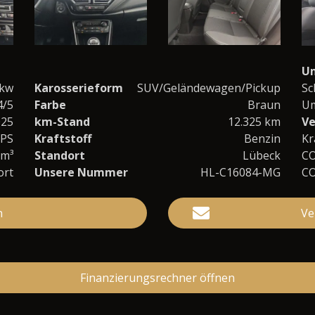
U
kw
Karosserieform
SUV/Geländewagen/Pickup
Sc
4/5
Farbe
Braun
Um
025
km-Stand
12.325 km
Ve
 PS
Kraftstoff
Benzin
Kr
cm³
Standort
Lübeck
C
ort
Unsere Nummer
HL-C16084-MG
C
n
Ve
Finanzierungsrechner öffnen