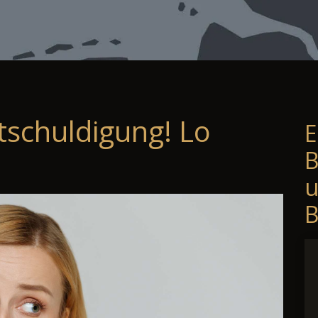
tschuldigung! Lo
E
B
B