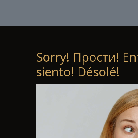
Sorry! Прости! En
siento! Désolé!