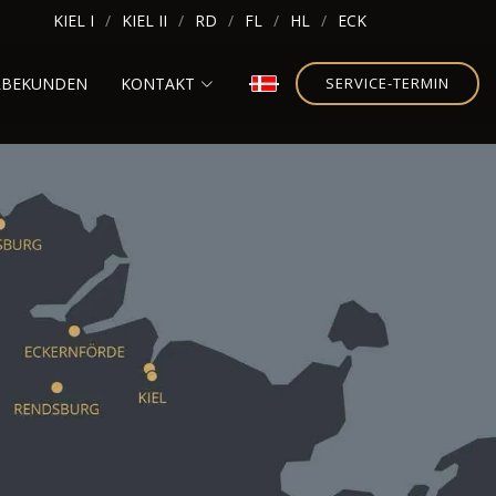
KIEL I
KIEL II
RD
FL
HL
ECK
RBEKUNDEN
KONTAKT
SERVICE-TERMIN