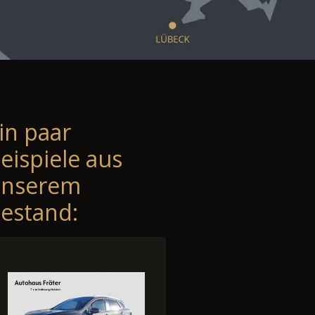
in paar
eispiele aus
unserem
estand: