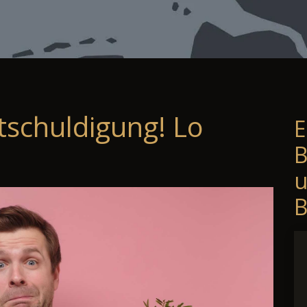
tschuldigung! Lo
E
B
B