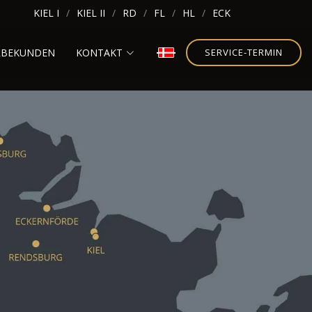
KIEL I
KIEL II
RD
FL
HL
ECK
RBEKUNDEN
KONTAKT
SERVICE-TERMIN