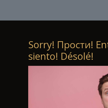
Sorry! Прости! En
siento! Désolé!