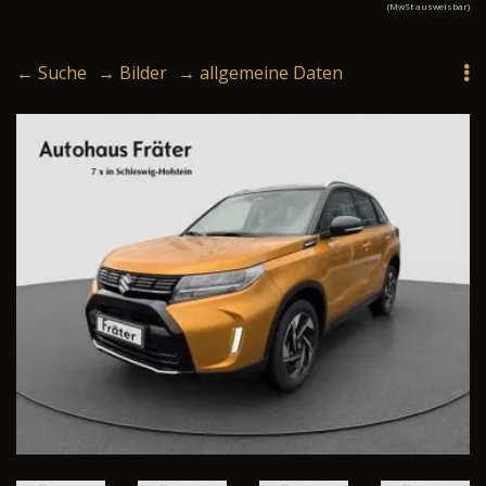
(MwSt ausweisbar)
← Suche
→ Bilder
→ allgemeine Daten