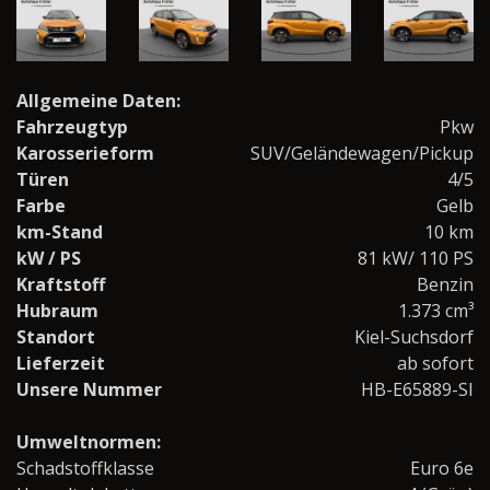
Allgemeine Daten:
Fahrzeugtyp
Pkw
Karosserieform
SUV/Geländewagen/Pickup
Türen
4/5
Farbe
Gelb
km-Stand
10 km
kW / PS
81 kW/ 110 PS
Kraftstoff
Benzin
Hubraum
1.373 cm³
Standort
Kiel-Suchsdorf
Lieferzeit
ab sofort
Unsere Nummer
HB-E65889-SI
Umweltnormen:
Schadstoffklasse
Euro 6e