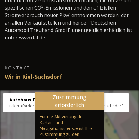
über den offiziellen Kraftstoffverbrauch, die offiziellen
2
spezifischen CO
-Emissionen und den offiziellen
Stromverbrauch neuer Pkw' entnommen werden, der
an allen Verkaufsstellen und bei der 'Deutschen
Automobil Treuhand GmbH' unentgeltlich erhältlich ist
unter www.dat.de.
KONTAKT
Wir in Kiel-Suchsdorf
Zustimmung
Autohaus Fräter
erforderlich
Eckernförder Str. /Klausbrooker Weg 1, 24107 Kiel-Suchsdorf
Für die Aktivierung der
Karten- und
Navigationsdienste ist Ihre
Zustimmung zu den