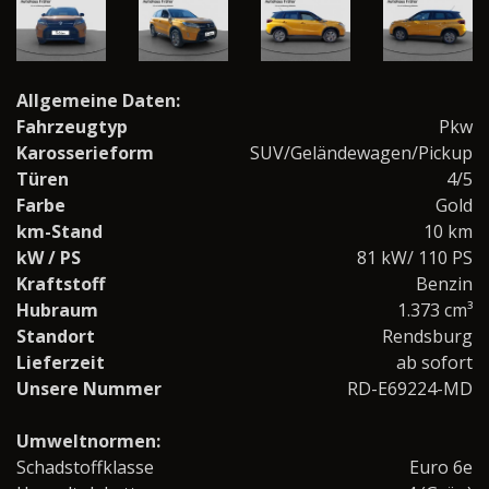
Allgemeine Daten:
Fahrzeugtyp
Pkw
Karosserieform
SUV/Geländewagen/Pickup
Türen
4/5
Farbe
Gold
km-Stand
10 km
kW / PS
81 kW/ 110 PS
Kraftstoff
Benzin
Hubraum
1.373 cm³
Standort
Rendsburg
Lieferzeit
ab sofort
Unsere Nummer
RD-E69224-MD
Umweltnormen:
Schadstoffklasse
Euro 6e