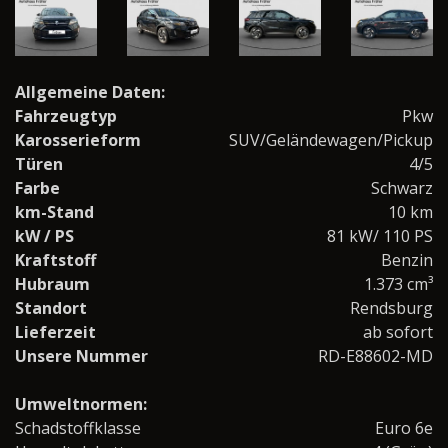
Allgemeine Daten:
Fahrzeugtyp
Pkw
Karosserieform
SUV/Geländewagen/Pickup
Türen
4/5
Farbe
Schwarz
km-Stand
10 km
kW / PS
81 kW/ 110 PS
Kraftstoff
Benzin
Hubraum
1.373 cm³
Standort
Rendsburg
Lieferzeit
ab sofort
Unsere Nummer
RD-E88602-MD
Umweltnormen:
Schadstoffklasse
Euro 6e