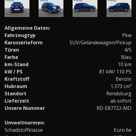
Allgemeine Daten:
Fahrzeugtyp
Pkw
Karosserieform
SUV/Geländewagen/Pickup
Türen
4/5
Farbe
Blau
km-Stand
10 km
kW / PS
81 kW/ 110 PS
Kraftstoff
Benzin
Hubraum
1.373 cm³
Standort
Rendsburg
Lieferzeit
ab sofort
Unsere Nummer
RD-E87722-MD
Umweltnormen:
Schadstoffklasse
Euro 6e