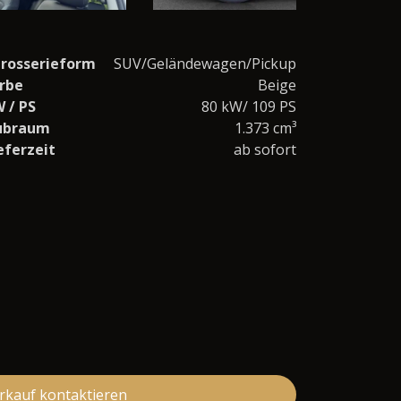
rosserieform
SUV/Geländewagen/Pickup
rbe
Beige
 / PS
80 kW/ 109 PS
ubraum
1.373 cm³
eferzeit
ab sofort
rkauf kontaktieren