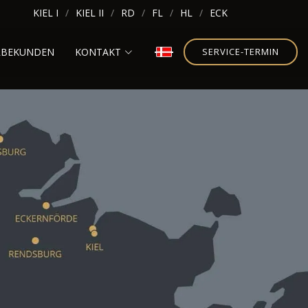
KIEL I
KIEL II
RD
FL
HL
ECK
RBEKUNDEN
KONTAKT
SERVICE-TERMIN