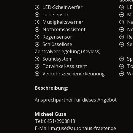
LED-Scheinwerfer
LE
Lichtsensor
Me
Müdigkeitswarner
Na
Notbremsassistent
No
Regensensor
Re
Schlüssellose
Se
Zentralverriegelung (Keyless)
Soundsystem
Sp
Totwinkel-Assistent
To
Verkehrszeichenerkennung
Wi
Beschreibung:
Ansprechpartner für dieses Angebot:
Michael Guse
Tel: 0451/2908818
E-Mail: m.guse@autohaus-fraeter.de