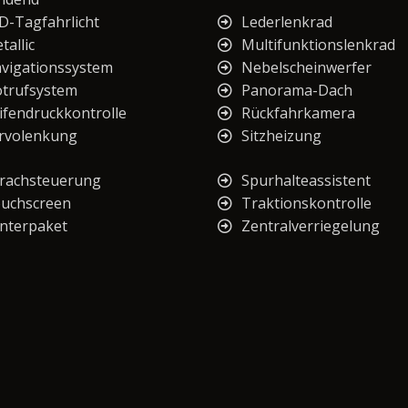
D-Tagfahrlicht
Lederlenkrad
tallic
Multifunktionslenkrad
vigationssystem
Nebelscheinwerfer
trufsystem
Panorama-Dach
ifendruckkontrolle
Rückfahrkamera
rvolenkung
Sitzheizung
rachsteuerung
Spurhalteassistent
uchscreen
Traktionskontrolle
nterpaket
Zentralverriegelung