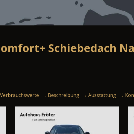
 Comfort+ Schiebedach N
Verbrauchswerte
→ Beschreibung
→ Ausstattung
→ Kon