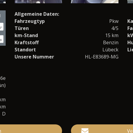
Allgemeine Daten:
Fahrzeugtyp
Pkw
Ka
Türen
4/5
Fa
km-Stand
15 km
kW
Kraftstoff
Benzin
H
Standort
Lübeck
Li
Unsere Nummer
HL-E83689-MG
 6e
ün)
0km
/km
D
n
Ve