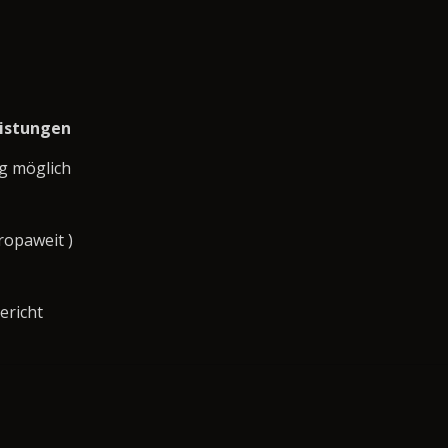
eistungen
g möglich
ropaweit )
ericht