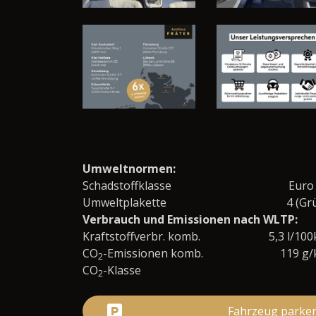
Umweltnormen:
Schadstoffklasse
Euro
Umweltplakette
4 (Gr
Verbrauch und Emissionen nach WLTP:
Kraftstoffverbr. komb.
5,3 l/10
CO
-Emissionen komb.
119 g
2
CO
-Klasse
2
Fahrzeug parke