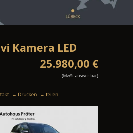
avi Kamera LED
25.980,00
€
(MwSt ausweisbar)
takt
→ Drucken
→ teilen