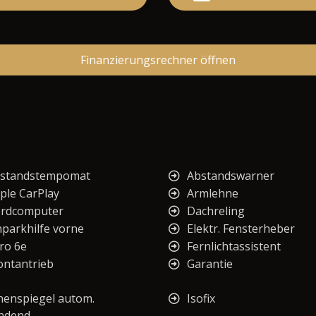
Finanzierungsrechner öffnen
standstempomat
Abstandswarner
ple CarPlay
Armlehne
rdcomputer
Dachreling
nparkhilfe vorne
Elektr. Fensterheber
ro 6e
Fernlichtassistent
ontantrieb
Garantie
nenspiegel autom.
Isofix
ndend