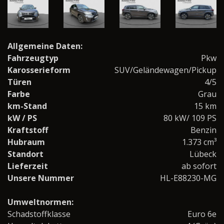
Allgemeine Daten:
Fahrzeugtyp
Pkw
Karosserieform
SUV/Geländewagen/Pickup
Türen
4/5
Farbe
Grau
km-Stand
15 km
kW / PS
80 kW/ 109 PS
Kraftstoff
Benzin
Hubraum
1.373 cm³
Standort
Lübeck
Lieferzeit
ab sofort
Unsere Nummer
HL-E88230-MG
Umweltnormen:
Schadstoffklasse
Euro 6e