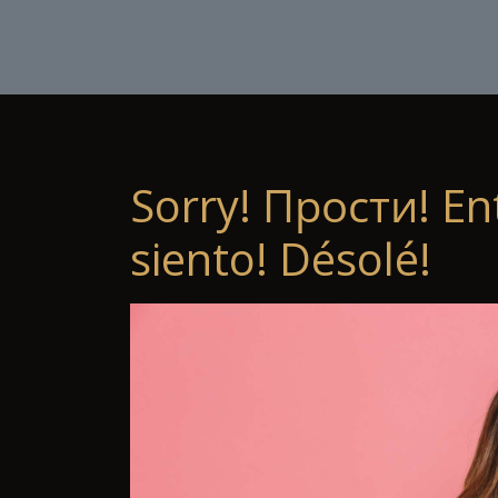
Sorry! Прости! En
siento! Désolé!