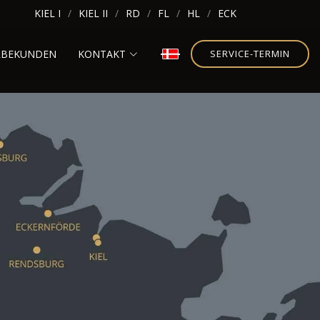
KIEL I
KIEL II
RD
FL
HL
ECK
RBEKUNDEN
KONTAKT
SERVICE-TERMIN