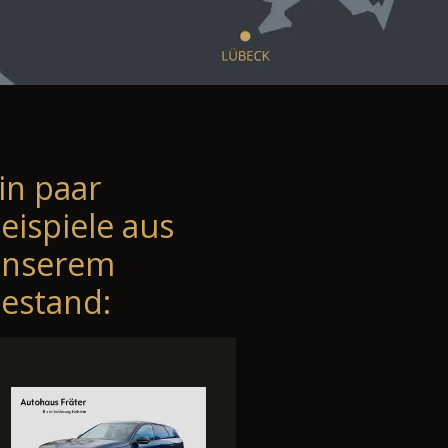
in paar
eispiele aus
unserem
estand: