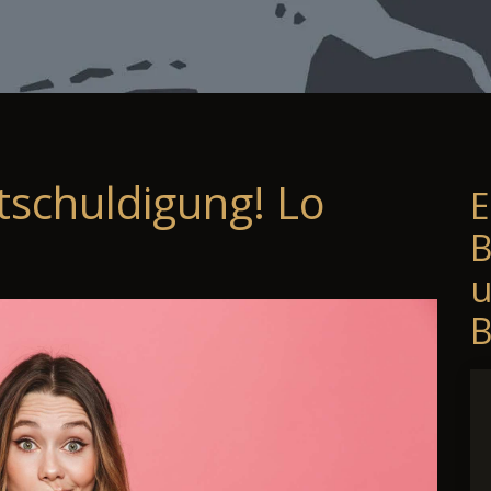
tschuldigung! Lo
E
B
B