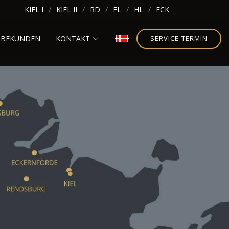
KIEL I
KIEL II
RD
FL
HL
ECK
RBEKUNDEN
KONTAKT
SERVICE-TERMIN