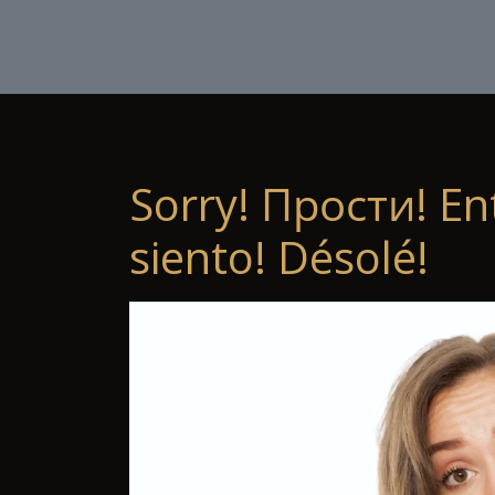
Sorry! Прости! En
siento! Désolé!