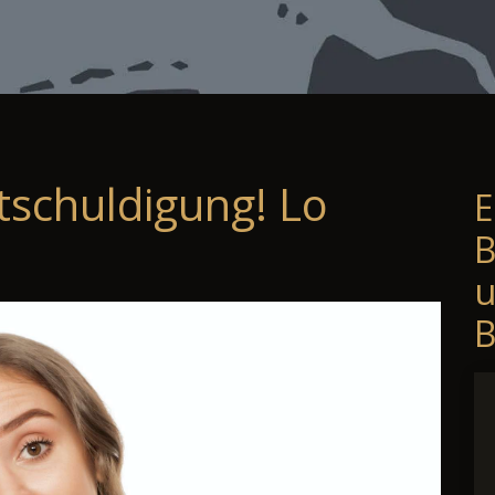
tschuldigung! Lo
E
B
B