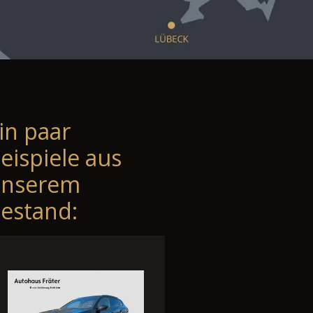
in paar
eispiele aus
unserem
estand: