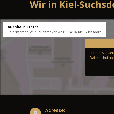
Wir in Kiel-Suchsd
Autohaus Fräter
Eckernförder Str. /Klausbrooker Weg 1, 24107 Kiel-Suchsdorf
Für die Aktivi
Datenschutzric
Adresse: