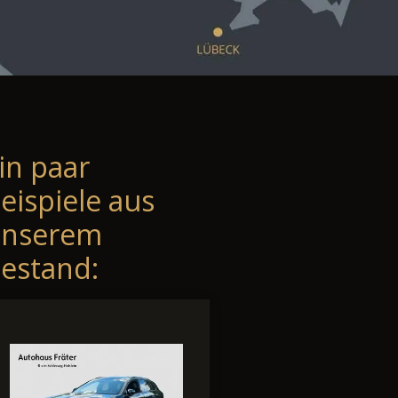
in paar
eispiele aus
unserem
estand: