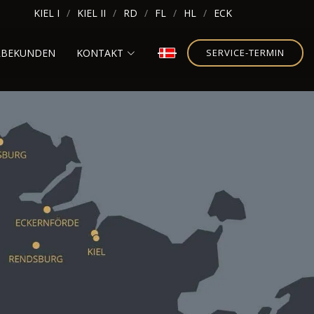
KIEL I
KIEL II
RD
FL
HL
ECK
RBEKUNDEN
KONTAKT
SERVICE-TERMIN