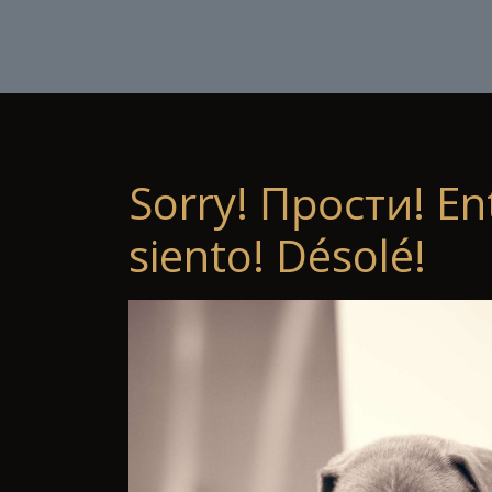
Sorry! Прости! En
siento! Désolé!