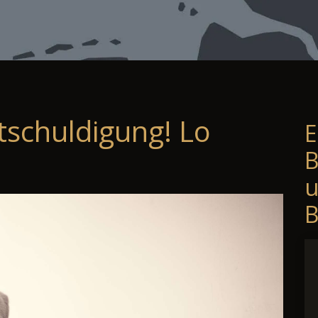
tschuldigung! Lo
E
B
B