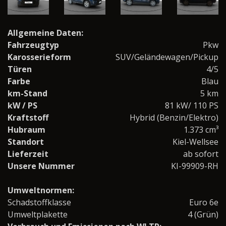
Allgemeine Daten:
Fahrzeugtyp
Pkw
Karosserieform
SUV/Geländewagen/Pickup
Türen
4/5
Farbe
Blau
km-Stand
5 km
kW / PS
81 kW/ 110 PS
Kraftstoff
Hybrid (Benzin/Elektro)
Hubraum
1.373 cm³
Standort
Kiel-Wellsee
Lieferzeit
ab sofort
Unsere Nummer
KI-99909-RH
Umweltnormen:
Schadstoffklasse
Euro 6e
Umweltplakette
4 (Grün)