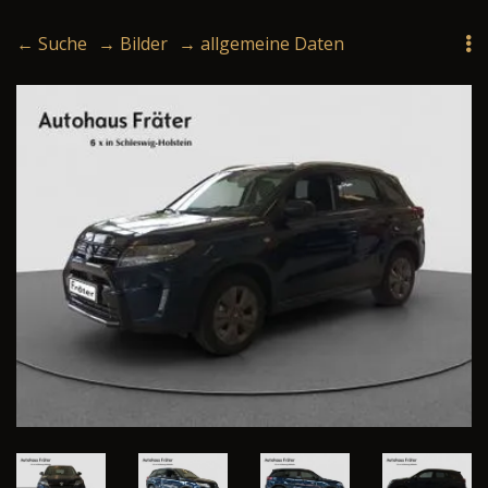
← Suche
→ Bilder
→ allgemeine Daten