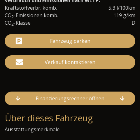
Verbrauch und Emissionen nach WLTP:
Kraftstoffverbr. komb.
5,3 l/100km
CO
-Emissionen komb.
119 g/km
2
CO
-Klasse
D
2
Fahrzeug parken
Verkauf kontaktieren
Finanzierungsrechner öffnen
Über dieses Fahrzeug
Ausstattungsmerkmale