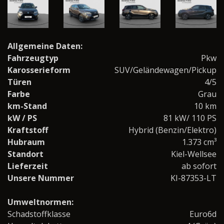
Allgemeine Daten:
Fahrzeugtyp
Pkw
Karosserieform
SUV/Geländewagen/Pickup
Türen
4/5
Farbe
Grau
km-Stand
10 km
kW / PS
81 kW/ 110 PS
Kraftstoff
Hybrid (Benzin/Elektro)
Hubraum
1.373 cm³
Standort
Kiel-Wellsee
Lieferzeit
ab sofort
Unsere Nummer
KI-87353-LT
Umweltnormen:
Schadstoffklasse
Euro6d