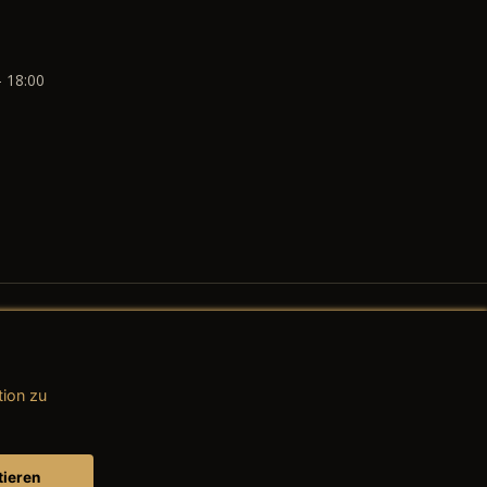
- 18:00
tion zu
AGB (Teile & Zubehör)
AGB (Dienstleistungen)
tieren