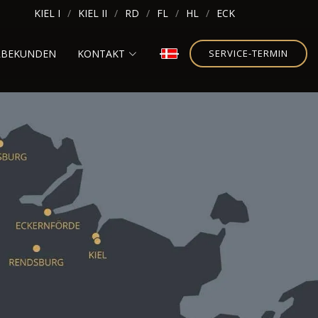
KIEL I
KIEL II
RD
FL
HL
ECK
RBEKUNDEN
KONTAKT
SERVICE-TERMIN