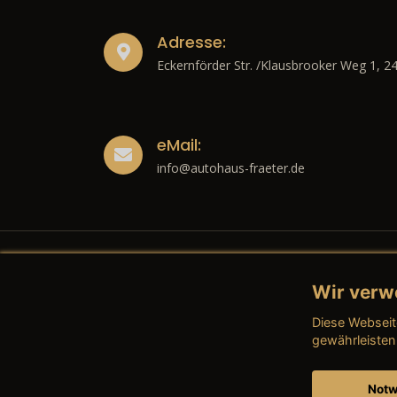
Adresse:
Eckernförder Str. /Klausbrooker Weg 1, 2
eMail:
info@autohaus-fraeter.de
Wir verw
Recht
Diese Webseit
→ Imp
gewährleisten
→ Date
Notw