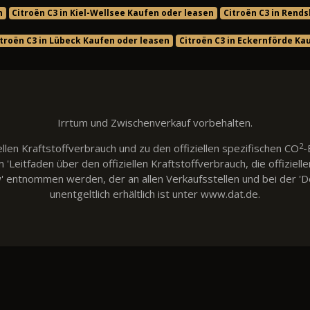
n
Citroën C3 in Kiel-Wellsee Kaufen oder leasen
Citroën C3 in Rend
itroën C3 in Lübeck Kaufen oder leasen
Citroën C3 in Eckernförde Ka
Irrtum und Zwischenverkauf vorbehalten.
2
llen Kraftstoffverbrauch und zu den offiziellen spezifischen CO
-
eitfaden über den offiziellen Kraftstoffverbrauch, die offiziell
w' entnommen werden, der an allen Verkaufsstellen und bei der
unentgeltlich erhältlich ist unter www.dat.de.