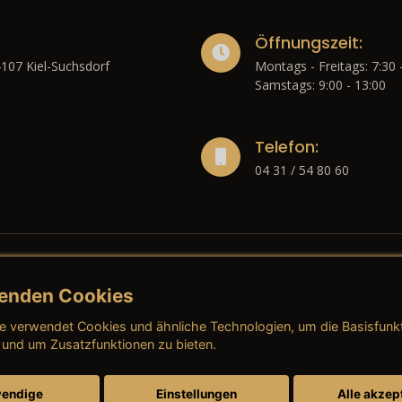
Öffnungszeit:
4107 Kiel-Suchsdorf
Montags - Freitags: 7:30 
Samstags: 9:00 - 13:00
Telefon:
04 31 / 54 80 60
enden Cookies
liches
e verwendet Cookies und ähnliche Technologien, um die Basisfunk
ressum
→ AGB (Neuwagen)
→ 
 und um Zusatzfunktionen zu bieten.
nschutzerklärung
→ AGB (Gebrauchtwagen)
→ 
endige
Einstellungen
Alle akzep