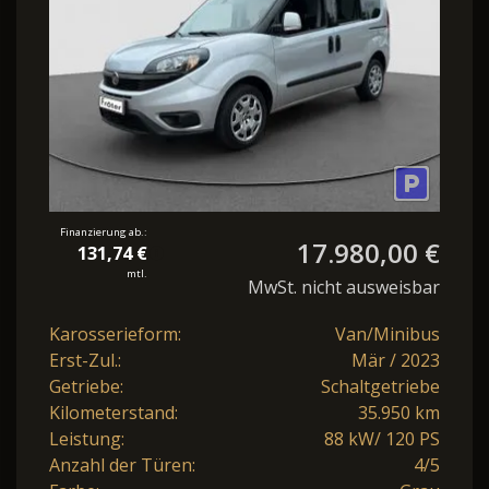
Finanzierung ab.:
17.980,00 €
131,74 €
mtl.
MwSt. nicht ausweisbar
Karosserieform:
Van/Minibus
Erst-Zul.:
Mär / 2023
Getriebe:
Schaltgetriebe
Kilometerstand:
35.950 km
Leistung:
88 kW/ 120 PS
Anzahl der Türen:
4/5